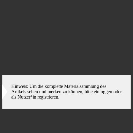
Arbeitsblätter, Literatur
Erstgespräch_TTM_1_2020_Widulle_Gesprächsphasenko
Erstgespräch_TTM_2_2004_McLeod_Mikrokompetenzen
Erstgespräch_TTM_3a_Fall Leila_Beratende
Erstgespräch_TTM_3b_Fall Leila_Leila
Erstgespräch_TTM_4_TTM_Stadien_Interventionen
Erstgespräch_TTM_5_TTM_Fragen_Welche Phase
Foto von
Chris Lawton
auf
Unsplash
Hinweis: Um die komplette Materialsammlung des
Artikels sehen und merken zu können, bitte einloggen oder
als Nutzer*in registrieren.
Jetzt anmelden