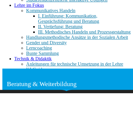
Lehre im Fokus
Kommunikatives Handeln
I. Einführung: Kommunikation,
Gesprächsführung und Beratung
II. Vertiefung: Beratung
III. Methodisches Handeln und Prozessgestaltung
Handlungsmethodische Ansätze in der Sozialen Arbeit
Gender und Diversity
Lerncoaching
Bunte Sammlung
Technik & Didaktik
Anleitungen für technische Umsetzung in der Lehre
KI-Guide
Virtual Reality (VR)
Beratung
Studierende im Fokus
Lehre im Fokus
Technik & Didaktik
Beratung & Weiterbildung
Terminbuchung Vorgespräch