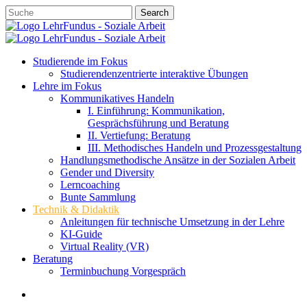
Skip
Search
to
Close
main
Search
content
account
search
Menu
Studierende im Fokus
Studierendenzentrierte interaktive Übungen
Lehre im Fokus
Kommunikatives Handeln
I. Einführung: Kommunikation,
Gesprächsführung und Beratung
II. Vertiefung: Beratung
III. Methodisches Handeln und Prozessgestaltung
Handlungsmethodische Ansätze in der Sozialen Arbeit
Gender und Diversity
Lerncoaching
Bunte Sammlung
Technik & Didaktik
Anleitungen für technische Umsetzung in der Lehre
KI-Guide
Virtual Reality (VR)
Beratung
Terminbuchung Vorgespräch
account