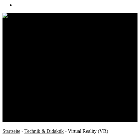
search
Einsatzmöglichkeiten von
Virtual Reality (VR) in der
Lehre
Technik & Didaktik
Startseite
-
Technik & Didaktik
-
Virtual Reality (VR)