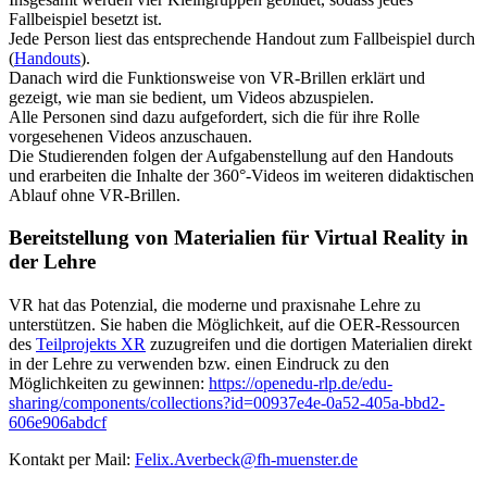
Fallbeispiel besetzt ist.
Jede Person liest das entsprechende Handout zum Fallbeispiel durch
(
Handouts
).
Danach wird die Funktionsweise von VR-Brillen erklärt und
gezeigt, wie man sie bedient, um Videos abzuspielen.
Alle Personen sind dazu aufgefordert, sich die für ihre Rolle
vorgesehenen Videos anzuschauen.
Die Studierenden folgen der Aufgabenstellung auf den Handouts
und erarbeiten die Inhalte der 360°-Videos im weiteren didaktischen
Ablauf ohne VR-Brillen.
Bereitstellung von Materialien für Virtual Reality in
der Lehre
VR hat das Potenzial, die moderne und praxisnahe Lehre zu
unterstützen. Sie haben die Möglichkeit, auf die OER-Ressourcen
des
Teilprojekts XR
zuzugreifen und die dortigen Materialien direkt
in der Lehre zu verwenden bzw. einen Eindruck zu den
Möglichkeiten zu gewinnen:
https://openedu-rlp.de/edu-
sharing/components/collections?id=00937e4e-0a52-405a-bbd2-
606e906abdcf
Kontakt per Mail:
Felix.Averbeck@fh-muenster.de