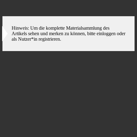
Foto-Header: AdobeStock
Hinweis: Um die komplette Materialsammlung des
Artikels sehen und merken zu können, bitte einloggen oder
als Nutzer*in registrieren.
Jetzt anmelden
Tags zu dieser Materialsammlung
Beratung
Evaluation
Fehler
Kriterien
Systematik
Verbesserung
Weitere Materialsammlungen für