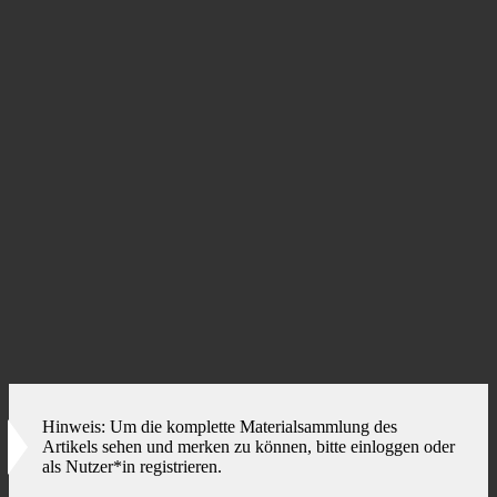
Das Material
Lehrkonzept/Didaktik, Foliensatz, Arbeitsblätter, Literatur
HP 1 Situationsbeschreibung_1_Didaktischer Kommentar
(PDF)
HP 1 Situationsbeschreibung_3_Präsentation Vlc
(PDF)
HP 1 Situationsbeschreibung_3_Präsentation Vlc
(Powerpoint)
HP 1 Situationsbeschreibung_4_Lernfragen
(PDF)
HP 1 Situationsbeschreibung_5_Zeitstrahl-Akteurssystem
(Powerpoint)
HP 1 Situationsbeschreibung_6_Literatur
(PDF)
Foto-Header: AdobeStock
Hinweis: Um die komplette Materialsammlung des
Artikels sehen und merken zu können, bitte einloggen oder
als Nutzer*in registrieren.