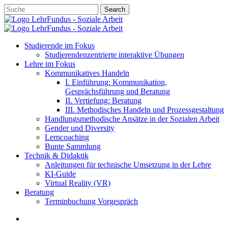
Skip
Search
to
Close
main
Search
content
account
search
Menu
Studierende im Fokus
Studierendenzentrierte interaktive Übungen
Lehre im Fokus
Kommunikatives Handeln
I. Einführung: Kommunikation,
Gesprächsführung und Beratung
II. Vertiefung: Beratung
III. Methodisches Handeln und Prozessgestaltung
Handlungsmethodische Ansätze in der Sozialen Arbeit
Gender und Diversity
Lerncoaching
Bunte Sammlung
Technik & Didaktik
Anleitungen für technische Umsetzung in der Lehre
KI-Guide
Virtual Reality (VR)
Beratung
Terminbuchung Vorgespräch
account