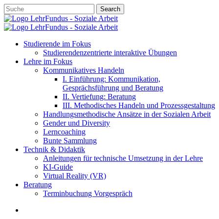
Skip
Search
to
Close
main
Search
content
account
search
Menu
Studierende im Fokus
Studierendenzentrierte interaktive Übungen
Lehre im Fokus
Kommunikatives Handeln
I. Einführung: Kommunikation,
Gesprächsführung und Beratung
II. Vertiefung: Beratung
III. Methodisches Handeln und Prozessgestaltung
Handlungsmethodische Ansätze in der Sozialen Arbeit
Gender und Diversity
Lerncoaching
Bunte Sammlung
Technik & Didaktik
Anleitungen für technische Umsetzung in der Lehre
KI-Guide
Virtual Reality (VR)
Beratung
Terminbuchung Vorgespräch
account