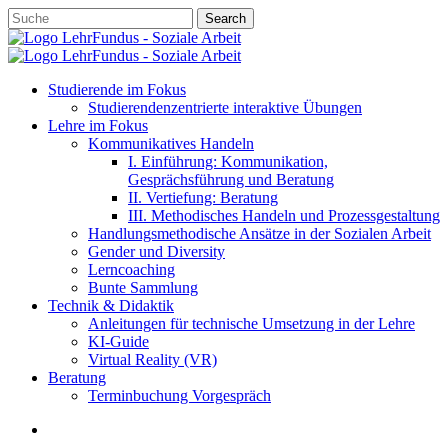
Skip
Search
to
Close
main
Search
content
account
search
Menu
Studierende im Fokus
Studierendenzentrierte interaktive Übungen
Lehre im Fokus
Kommunikatives Handeln
I. Einführung: Kommunikation,
Gesprächsführung und Beratung
II. Vertiefung: Beratung
III. Methodisches Handeln und Prozessgestaltung
Handlungsmethodische Ansätze in der Sozialen Arbeit
Gender und Diversity
Lerncoaching
Bunte Sammlung
Technik & Didaktik
Anleitungen für technische Umsetzung in der Lehre
KI-Guide
Virtual Reality (VR)
Beratung
Terminbuchung Vorgespräch
account