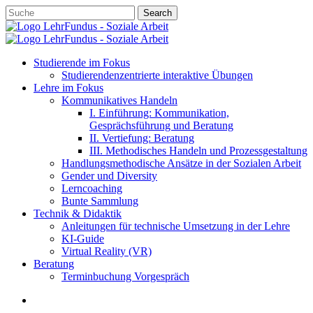
Skip
Search
to
Close
main
Search
content
account
search
Menu
Studierende im Fokus
Studierendenzentrierte interaktive Übungen
Lehre im Fokus
Kommunikatives Handeln
I. Einführung: Kommunikation,
Gesprächsführung und Beratung
II. Vertiefung: Beratung
III. Methodisches Handeln und Prozessgestaltung
Handlungsmethodische Ansätze in der Sozialen Arbeit
Gender und Diversity
Lerncoaching
Bunte Sammlung
Technik & Didaktik
Anleitungen für technische Umsetzung in der Lehre
KI-Guide
Virtual Reality (VR)
Beratung
Terminbuchung Vorgespräch
account