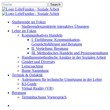
Skip
Search
to
Close
main
Search
content
account
search
Menu
Studierende im Fokus
Studierendenzentrierte interaktive Übungen
Lehre im Fokus
Kommunikatives Handeln
I. Einführung: Kommunikation,
Gesprächsführung und Beratung
II. Vertiefung: Beratung
III. Methodisches Handeln und Prozessgestaltung
Handlungsmethodische Ansätze in der Sozialen Arbeit
Gender und Diversity
Lerncoaching
Bunte Sammlung
Technik & Didaktik
Anleitungen für technische Umsetzung in der Lehre
KI-Guide
Virtual Reality (VR)
Beratung
Terminbuchung Vorgespräch
account