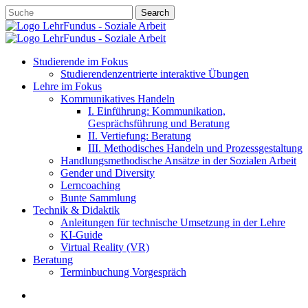
Skip
Search
to
Close
main
Search
content
account
search
Menu
Studierende im Fokus
Studierendenzentrierte interaktive Übungen
Lehre im Fokus
Kommunikatives Handeln
I. Einführung: Kommunikation,
Gesprächsführung und Beratung
II. Vertiefung: Beratung
III. Methodisches Handeln und Prozessgestaltung
Handlungsmethodische Ansätze in der Sozialen Arbeit
Gender und Diversity
Lerncoaching
Bunte Sammlung
Technik & Didaktik
Anleitungen für technische Umsetzung in der Lehre
KI-Guide
Virtual Reality (VR)
Beratung
Terminbuchung Vorgespräch
account