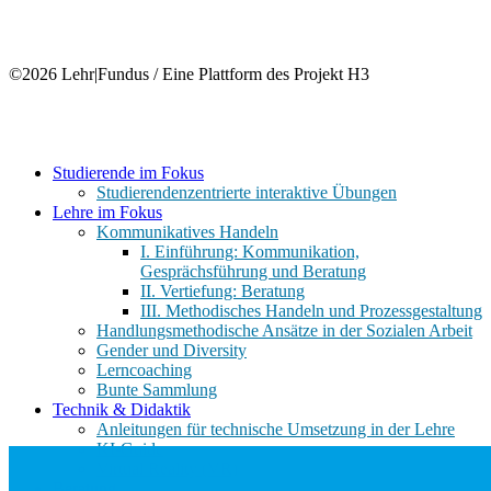
©2026 Lehr|Fundus / Eine Plattform des Projekt H3
Close
Studierende im Fokus
Menu
Studierendenzentrierte interaktive Übungen
Lehre im Fokus
Kommunikatives Handeln
I. Einführung: Kommunikation,
Gesprächsführung und Beratung
II. Vertiefung: Beratung
III. Methodisches Handeln und Prozessgestaltung
Handlungsmethodische Ansätze in der Sozialen Arbeit
Gender und Diversity
Lerncoaching
Bunte Sammlung
Technik & Didaktik
Anleitungen für technische Umsetzung in der Lehre
KI-Guide
Virtual Reality (VR)
Beratung