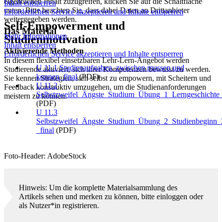
eigentlichen Inhalt zuzugreifen, klicken Sie auf die Schaltfläche
Inhalt entsperren
unten. Bitte beachten Sie, dass dabei Daten an Drittanbieter
Erforderlichen Service akzeptieren und Inhalte entsperren
weitergegeben werden.
Self-Empowerment und
Das Material
Mehr Informationen
Studienmotivation
Inhalt entsperren
Aktivierende Methoden
Erforderlichen Service akzeptieren und Inhalte entsperren
In diesem flexibel einsetzbaren Lehr-Lern-Angebot werden
U 11.1 Studienaufgaben_zwischen mussen und
Studierende aktiviert, sich ihrer Kompetenzen bewusst zu werden.
konnen_final
(PDF)
Sie kennen Strategien, sich selbst zu empowern, mit Scheitern und
U 11.2
Feedback konstruktiv umzugehen, um die Studienanforderungen
Selbstzweifel_Ängste_Studium_Übung_1_Lerngeschichte_Z
meistern zu können.
(PDF)
U 11.3
Selbstzweifel_Ängste_Studium_Übung_2_Studienbeginn
_final
(PDF)
Foto-Header: AdobeStock
Hinweis: Um die komplette Materialsammlung des
Artikels sehen und merken zu können, bitte einloggen oder
als Nutzer*in registrieren.