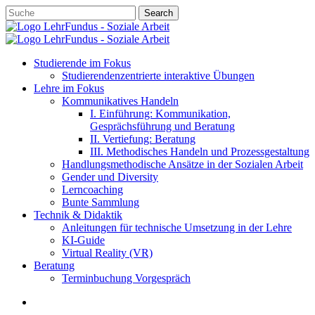
Skip
Search
to
Close
main
Search
content
account
search
Menu
Studierende im Fokus
Studierendenzentrierte interaktive Übungen
Lehre im Fokus
Kommunikatives Handeln
I. Einführung: Kommunikation,
Gesprächsführung und Beratung
II. Vertiefung: Beratung
III. Methodisches Handeln und Prozessgestaltung
Handlungsmethodische Ansätze in der Sozialen Arbeit
Gender und Diversity
Lerncoaching
Bunte Sammlung
Technik & Didaktik
Anleitungen für technische Umsetzung in der Lehre
KI-Guide
Virtual Reality (VR)
Beratung
Terminbuchung Vorgespräch
account