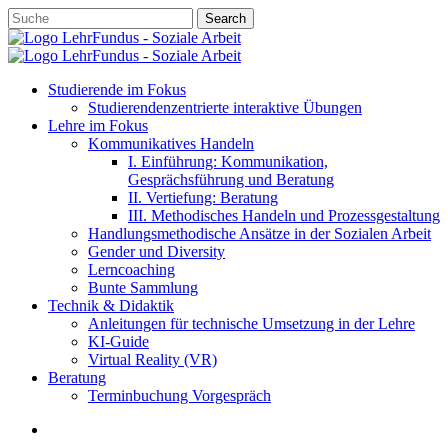
Skip
Search
to
Close
main
Search
content
account
search
Menu
Studierende im Fokus
Studierendenzentrierte interaktive Übungen
Lehre im Fokus
Kommunikatives Handeln
I. Einführung: Kommunikation,
Gesprächsführung und Beratung
II. Vertiefung: Beratung
III. Methodisches Handeln und Prozessgestaltung
Handlungsmethodische Ansätze in der Sozialen Arbeit
Gender und Diversity
Lerncoaching
Bunte Sammlung
Technik & Didaktik
Anleitungen für technische Umsetzung in der Lehre
KI-Guide
Virtual Reality (VR)
Beratung
Terminbuchung Vorgespräch
account